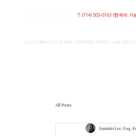
T: (714) 503-0763 (한국어 가
slee@sunminleelaw.com
LAW OFFICES OF SUNMIN LEE
CALIFORNIA STATE BAR CERTIFIED FAMILY LAW SPECIA
All Posts
Sunmin Lee, Esq.
F