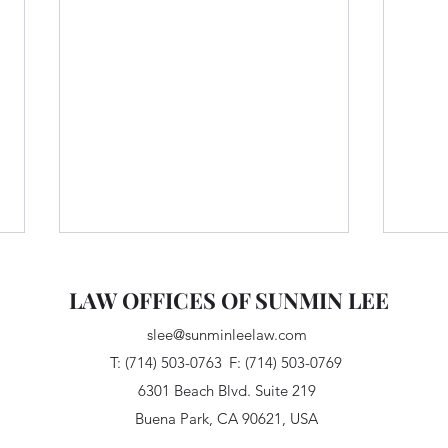
LAW OFFICES OF SUNMIN LEE
slee@sunminleelaw.com
T: (714) 503-0763
F: (714) 503-0769
6301 Beach Blvd. Suite 219
Buena Park, CA 90621, USA
이혼 소송 비용과 관련한 두 가
한국