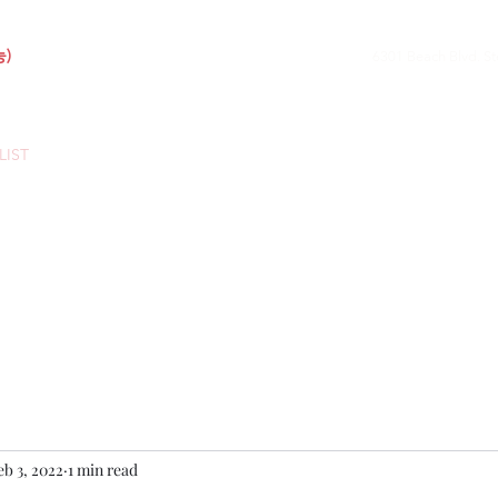
능)
6301 Beach Blvd. St
HOME
ABOUT 
LIST
eb 3, 2022
1 min read